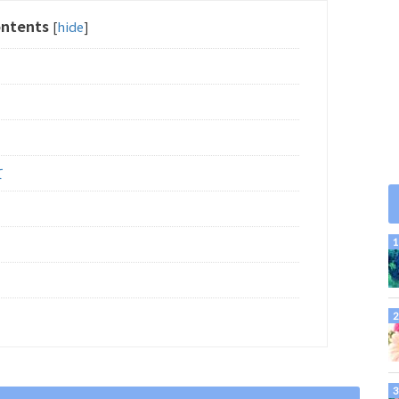
ntents
[
hide
]
て