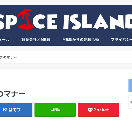
ィール
製薬会社とMR職
MR職からの転職活動
プライバシ
ルフのマナー
のマナー
はてブ
Pocket
LINE