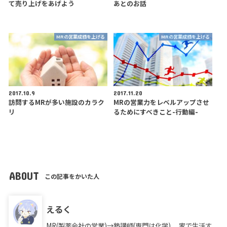
て売り上げをあげよう
あとのお話
MRの営業成績を上げる
MRの営業成績を上げる
2017.10.9
2017.11.20
訪問するMRが多い施設のカラク
MRの営業力をレベルアップさせ
リ
るためにすべきこと-行動編-
ABOUT
この記事をかいた人
えるく
MR(製薬会社の営業)→塾講師(専門は化学)。 家で生活す