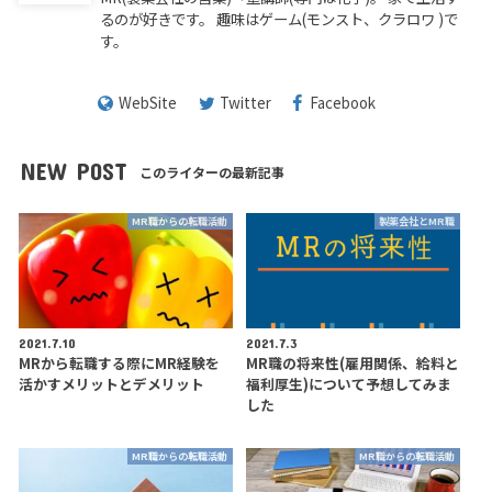
るのが好きです。 趣味はゲーム(モンスト、クラロワ )で
す。
WebSite
Twitter
Facebook
NEW POST
このライターの最新記事
MR職からの転職活動
製薬会社とMR職
2021.7.10
2021.7.3
MRから転職する際にMR経験を
MR職の将来性(雇用関係、給料と
活かすメリットとデメリット
福利厚生)について予想してみま
した
MR職からの転職活動
MR職からの転職活動