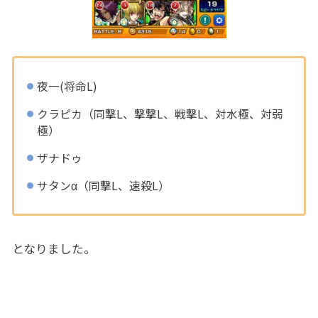
夜一(将命L)
クラピカ（同撃L、撃撃L、戦撃L、対水極、対弱
極）
ザナドゥ
サタンα（同撃L、速殺L）
となりました。