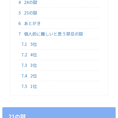
4
24の獄
5
25の獄
6
あとがき
7
個人的に難しいと思う禁忌の獄
7.1
5位
7.2
4位
7.3
3位
7.4
2位
7.5
1位
21の獄