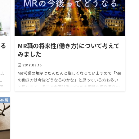
する
MR職の将来性(働き方)について考えて
みました
2017.09.15
しま
MR営業の規制はだんだんと厳しくなっていますので「MR
す。
の働き方は今後どうなるのかな」と思っている方も多い
回
と思います。そこで今回は過去のMRの規制を振り返りつ
きた
つ今後のMRの働き方について書いてみました。 過去の
MR職
MR営業の規…