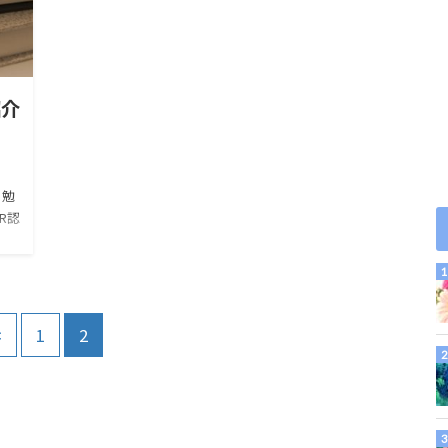
紹介
る勉
R認
。
MR
<
1
2