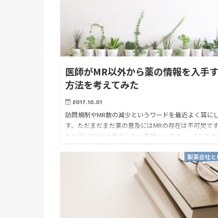
医師がMR以外から薬の情報を入手
方法を考えてみた
2017.10.01
訪問規制やMR数の減少というワードを最近よく耳に
す。ただまだまだ薬の普及にはMRの存在は不可欠で
ただ中にはMRと面会しない医師もいます。 そこで今
は医師がMR以外から情報を入手する方法を考えてい
製薬会社と
いと思い…