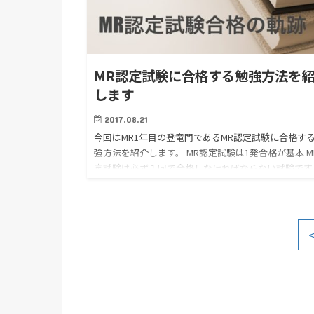
MR認定試験に合格する勉強方法を
します
2017.08.21
今回はMR1年目の登竜門であるMR認定試験に合格す
強方法を紹介します。 MR認定試験は1発合格が基本 M
定試験は必ず１回で合格しなければならない試験です
(厳密には１回でなくても大丈夫ですが後々大変です) 
認…